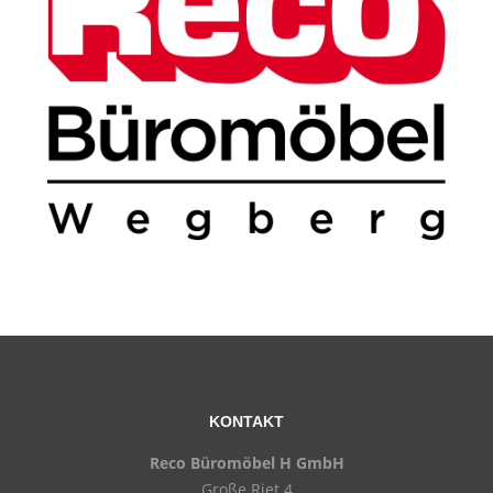
KONTAKT
Reco Büromöbel H GmbH
Große Riet 4