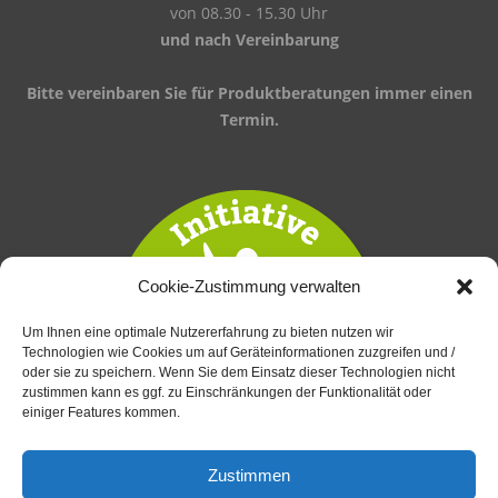
von 08.30 - 15.30 Uhr
und nach Vereinbarung
Bitte vereinbaren Sie für Produktberatungen immer einen
Termin.
Cookie-Zustimmung verwalten
Um Ihnen eine optimale Nutzererfahrung zu bieten nutzen wir
Technologien wie Cookies um auf Geräteinformationen zuzgreifen und /
oder sie zu speichern. Wenn Sie dem Einsatz dieser Technologien nicht
zustimmen kann es ggf. zu Einschränkungen der Funktionalität oder
einiger Features kommen.
Zustimmen